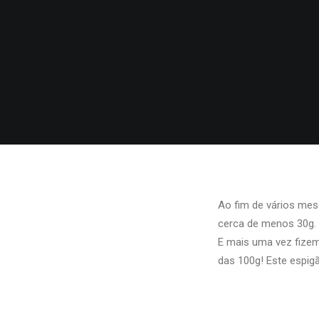
Ao fim de vários me
cerca de menos 30g.
E mais uma vez fizem
das 100g! Este espigã