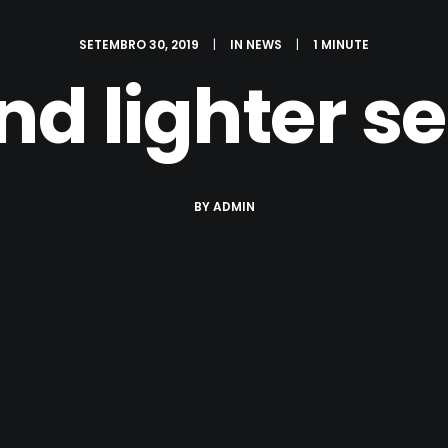
SETEMBRO 30, 2019
|
IN
NEWS
|
1 MINUTE
d lighter s
BY
ADMIN