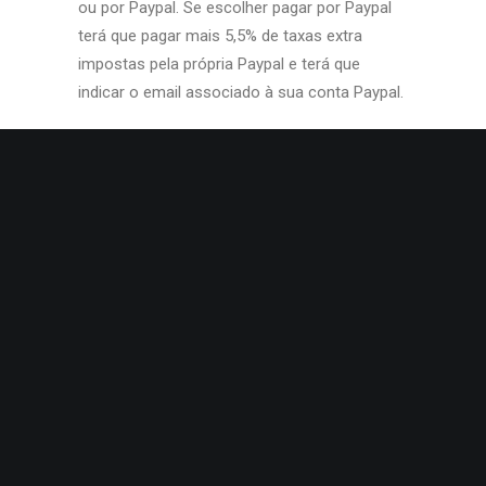
ou por Paypal. Se escolher pagar por Paypal
terá que pagar mais 5,5% de taxas extra
impostas pela própria Paypal e terá que
indicar o email associado à sua conta Paypal.
5º passo:
após a confirmação do pagamento,
o selim e enviado para a morada indicada. O
tempo de entrega é de dois dias dentro da
comunidade europeia e três dias para
qualquer país fora da comunidade europeia.
Subscreva a nos