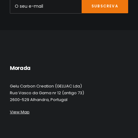
350mm Espigão Ø 31,6
329.00
€
Morada
Gelu Carbon Creation (GELUAC Lda)
Rua Vasco da Gama nr 12 (antigo 73)
2600-529 Alhandra, Portugal
View Map